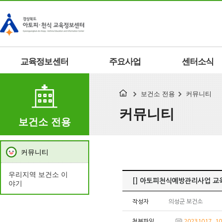
교육정보센터
주요사업
센터소식
보건소 전용
커뮤니티
커뮤니티
보건소 전용
커뮤니티
우리지역 보건소 이
[] 아토피천식예방관리사업 교
야기
작성자
의성군 보건소
첨부파일
20231017_10