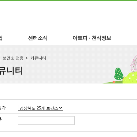
업
센터소식
아토피 · 천식정보
보건소 전용
커뮤니티
뮤니티
성자
목