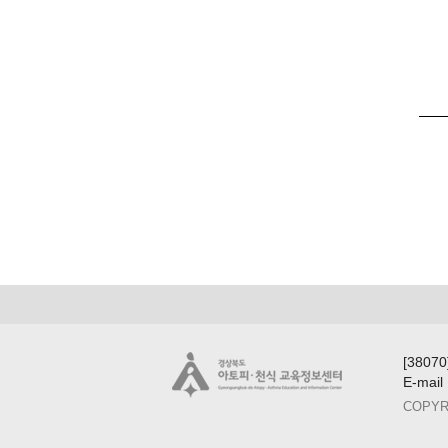
[380
E-mail
COPYRIG