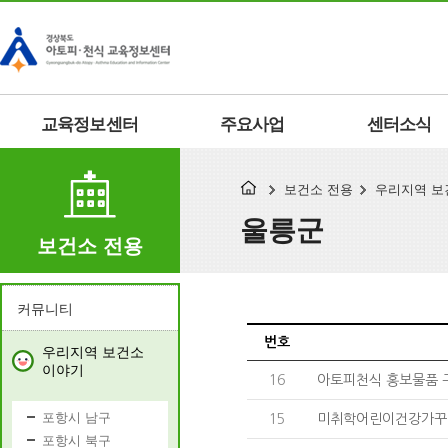
교육정보센터
주요사업
센터소식
보건소 전용
우리지역 보
울릉군
보건소 전용
커뮤니티
번호
우리지역 보건소
이야기
16
아토피천식 홍보물품 
포항시 남구
15
미취학어린이건강가꾸기
포항시 북구