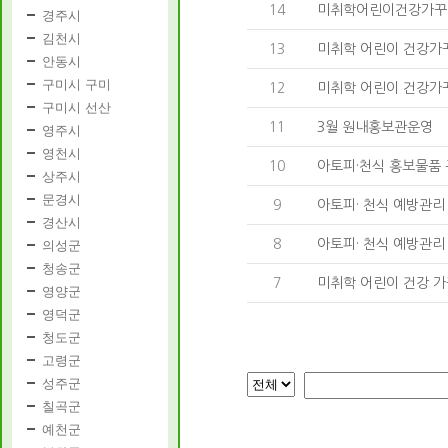
14
미취학어린이건강가꾸기
경주시
김천시
13
미취학 어린이 건강가
안동시
구미시 구미
12
미취학 어린이 건강가꾸
구미시 선산
11
3월 원내홍보관운영
영주시
영천시
10
아토피·천식 홍보물품 
상주시
문경시
9
아토피· 천식 예방관리
경산시
8
아토피· 천식 예방관리
의성군
청송군
7
미취학 어린이 건강 가꾸
영양군
영덕군
청도군
고령군
성주군
칠곡군
예천군