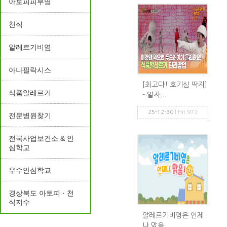
아토피피부염
천식
알레르기비염
아나필락시스
[최고다! 호기심 딱지]
식품알레르기
- 알자...
25-12-30
| Hit 972
전문병원찾기
전국사업보건소 & 안
심학교
우수안심학교
경상북도 아토피 · 천
식지수
알레르기비염은 언제
나 맑음