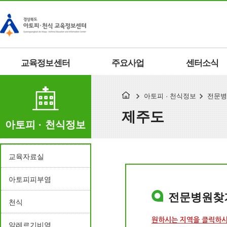
교육정보센터
주요사업
센터소식
아토피 · 천식정보
전문병
제주도
아토피 · 천식정보
교육자료실
아토피피부염
전문병원찾
천식
원하시는 지역을 클릭하
알레르기비염