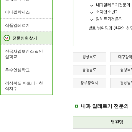
내과알레르기전문의
아나필락시스
소아청소년과
알레르기전문의
식품알레르기
별로 병원명과 전문의 성
전문병원찾기
전국사업보건소 & 안
심학교
경상북도
대구광
우수안심학교
충청남도
충청북
경상북도 아토피 · 천
광주광역시
경상남
식지수
내과 알레르기 전문의
병원명